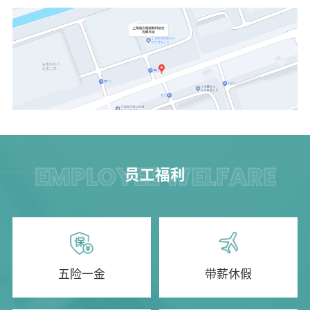
EMPLOYEE WELFARE
员工福利
五险一金
带薪休假