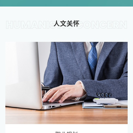
HUMANISTIC CONCERN
人文关怀